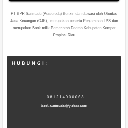
PT BPR Sarimadu (Perseroda) Berizin dan diawasi oleh Otoritas
Jasa Keuangan (OJK), merupakan peserta Penjaminan LPS dan
merupakan Bank milik Pemerintah Daerah Kabupaten Kampar
Propinsi Riau
H U B U N G I :
0 8 1 2 1 4 0 0 0 0 6 8
bank.sarimadu@yahoo.com