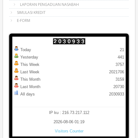
LAPORAN PENGADUAN NASABAH
SIMULASI KREDIT
E-FORM
Today
21
Yesterday
441
This Week
3757
Last Week
2021706
This Month
3159
Last Month
20730
All days
2030933
IP ku : 216.73.217.112
2026-08-06 01:19
Visitors Counter