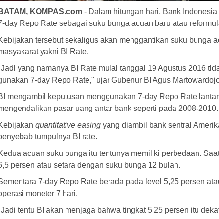
BATAM, KOMPAS.com
- Dalam hitungan hari, Bank Indonesi
7-day Repo Rate sebagai suku bunga acuan baru atau reformul
Kebijakan tersebut sekaligus akan menggantikan suku bunga ac
masyakarat yakni BI Rate.
"Jadi yang namanya BI Rate mulai tanggal 19 Agustus 2016 tidak
gunakan 7-day Repo Rate," ujar Gubenur BI Agus Martowardojo
BI mengambil keputusan menggunakan 7-day Repo Rate lantara
mengendalikan pasar uang antar bank seperti pada 2008-2010.
Kebijakan
quantitative easing
yang diambil bank sentral Amerika
penyebab tumpulnya BI rate.
Kedua acuan suku bunga itu tentunya memiliki perbedaan. Saat 
6,5 persen atau setara dengan suku bunga 12 bulan.
Sementara 7-day Repo Rate berada pada level 5,25 persen at
operasi moneter 7 hari.
"Jadi tentu BI akan menjaga bahwa tingkat 5,25 persen itu dek