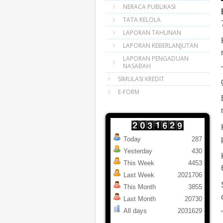
NERACA PUBLIKASI
TATA KELOLA
LAPORAN TAHUNAN
LAPORAN KEBERLANJUTAN
LAPORAN PENGADUAN
NASABAH
SIMULASI KREDIT
E-FORM
Today
287
Yesterday
430
This Week
4453
Last Week
2021706
This Month
3855
Last Month
20730
All days
2031629