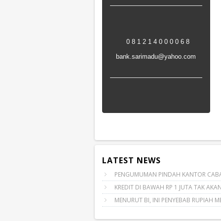
0 8 1 2 1 4 0 0 0 0 6 8
bank.sarimadu@yahoo.com
LATEST NEWS
PENGUMUMAN PINDAH KANTOR CAB
KREDIT DI BAWAH RP 1 JUTA TAK AKAN
MENURUT BI, INI PENYEBAB RUPIAH M