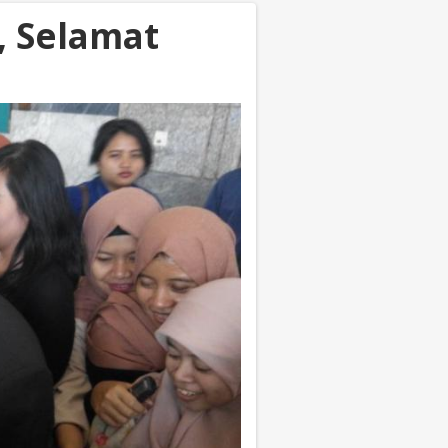
, Selamat
"