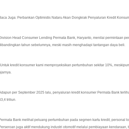
Baca Juga: Perbankan Optimistis Nataru Akan Dongkrak Penyaluran Kredit Konsu
Division Head Consumer Lending Permata Bank, Haryanto, menilai permintaan pe
dibandingkan tahun sebelumnya, meski masih menghadapi tantangan daya beli.
“Untuk kredit konsumer kami memproyeksikan pertumbuhan sekitar 10%, meskipun r
ujarnya.
Adapun per September 2025 lalu, penyaluran kredit konsumer Permata Bank terlih
43,4 triliun.
Permata Bank melihat peluang pertumbuhan pada segmen kartu kredit, personal lo
Perseroan juga aktif mendukung industri otomotif melalui pembiayaan kendaraan