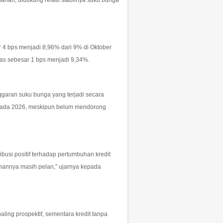
anan, didukung relatif stabilnya suku bunga
r 4 bps menjadi 8,96% dari 9% di Oktober
tas sebesar 1 bps menjadi 9,34%.
ggaran suku bunga yang terjadi secara
 pada 2026, meskipun belum mendorong
busi positif terhadap pertumbuhan kredit
unannya masih pelan,” ujarnya kepada
ling prospektif, sementara kredit tanpa