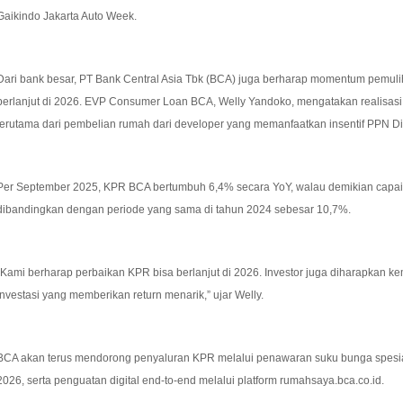
Gaikindo Jakarta Auto Week.
Dari bank besar, PT Bank Central Asia Tbk (BCA) juga berharap momentum pemuli
berlanjut di 2026. EVP Consumer Loan BCA, Welly Yandoko, mengatakan realisas
terutama dari pembelian rumah dari developer yang memanfaatkan insentif PPN 
Per September 2025, KPR BCA bertumbuh 6,4% secara YoY, walau demikian capaian 
dibandingkan dengan periode yang sama di tahun 2024 sebesar 10,7%.
“Kami berharap perbaikan KPR bisa berlanjut di 2026. Investor juga diharapkan kem
investasi yang memberikan return menarik,” ujar Welly.
BCA akan terus mendorong penyaluran KPR melalui penawaran suku bunga spesial,
2026, serta penguatan digital end-to-end melalui platform rumahsaya.bca.co.id.