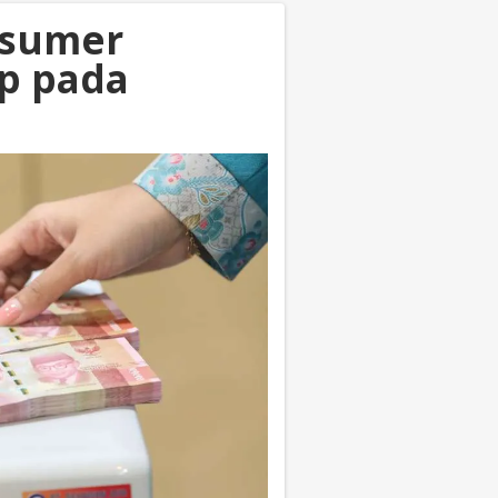
nsumer
ap pada