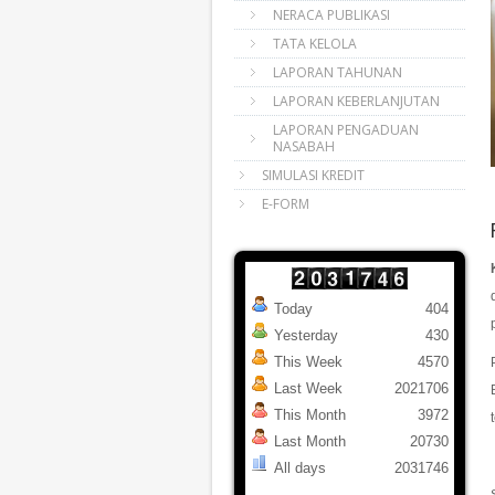
NERACA PUBLIKASI
TATA KELOLA
LAPORAN TAHUNAN
LAPORAN KEBERLANJUTAN
LAPORAN PENGADUAN
NASABAH
SIMULASI KREDIT
E-FORM
Today
404
Yesterday
430
This Week
4570
Last Week
2021706
This Month
3972
Last Month
20730
All days
2031746