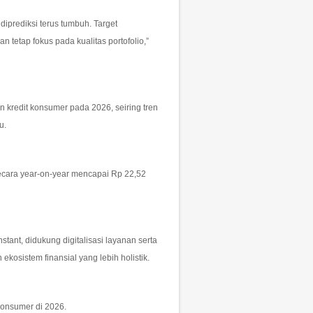
diprediksi terus tumbuh. Target
 tetap fokus pada kualitas portofolio,”
redit konsumer pada 2026, seiring tren
u.
ecara year-on-year mencapai Rp 22,52
tant, didukung digitalisasi layanan serta
kosistem finansial yang lebih holistik.
 konsumer di 2026.