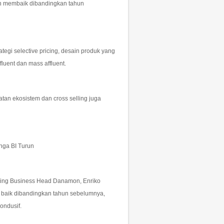
kan membaik dibandingkan tahun
gi selective pricing, desain produk yang
fluent dan mass affluent.
atan ekosistem dan cross selling juga
nga BI Turun
ing Business Head Danamon, Enriko
 baik dibandingkan tahun sebelumnya,
ondusif.