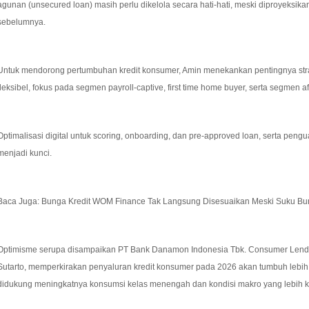
agunan (unsecured loan) masih perlu dikelola secara hati-hati, meski diproyeksi
sebelumnya.
Untuk mendorong pertumbuhan kredit konsumer, Amin menekankan pentingnya strate
fleksibel, fokus pada segmen payroll-captive, first time home buyer, serta segmen af
Optimalisasi digital untuk scoring, onboarding, dan pre-approved loan, serta pengu
menjadi kunci.
Baca Juga: Bunga Kredit WOM Finance Tak Langsung Disesuaikan Meski Suku Bu
Optimisme serupa disampaikan PT Bank Danamon Indonesia Tbk. Consumer Lend
Sutarto, memperkirakan penyaluran kredit konsumer pada 2026 akan tumbuh lebih
didukung meningkatnya konsumsi kelas menengah dan kondisi makro yang lebih k