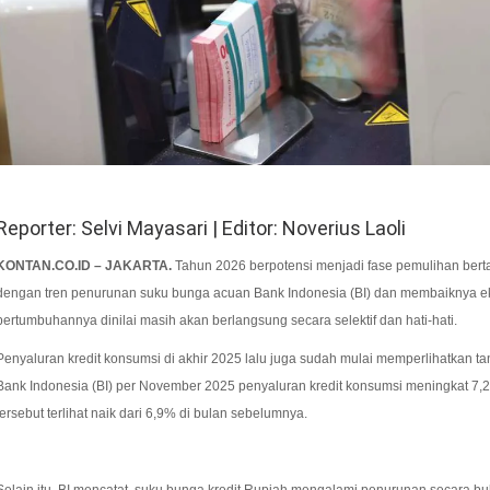
Reporter: Selvi Mayasari | Editor: Noverius Laoli
KONTAN.CO.ID – JAKARTA.
Tahun 2026 berpotensi menjadi fase pemulihan bertah
dengan tren penurunan suku bunga acuan Bank Indonesia (BI) dan membaiknya e
pertumbuhannya dinilai masih akan berlangsung secara selektif dan hati-hati.
Penyaluran kredit konsumsi di akhir 2025 lalu juga sudah mulai memperlihatkan ta
Bank Indonesia (BI) per November 2025 penyaluran kredit konsumsi meningkat 7,2
tersebut terlihat naik dari 6,9% di bulan sebelumnya.