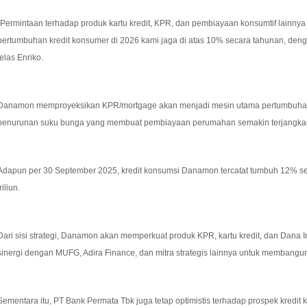
“Permintaan terhadap produk kartu kredit, KPR, dan pembiayaan konsumtif lainnya 
pertumbuhan kredit konsumer di 2026 kami jaga di atas 10% secara tahunan, dengan
jelas Enriko.
Danamon memproyeksikan KPR/mortgage akan menjadi mesin utama pertumbuhan k
penurunan suku bunga yang membuat pembiayaan perumahan semakin terjangka
Adapun per 30 September 2025, kredit konsumsi Danamon tercatat tumbuh 12% s
triliun.
Dari sisi strategi, Danamon akan memperkuat produk KPR, kartu kredit, dan Dana Ins
sinergi dengan MUFG, Adira Finance, dan mitra strategis lainnya untuk membangun e
Sementara itu, PT Bank Permata Tbk juga tetap optimistis terhadap prospek kredit