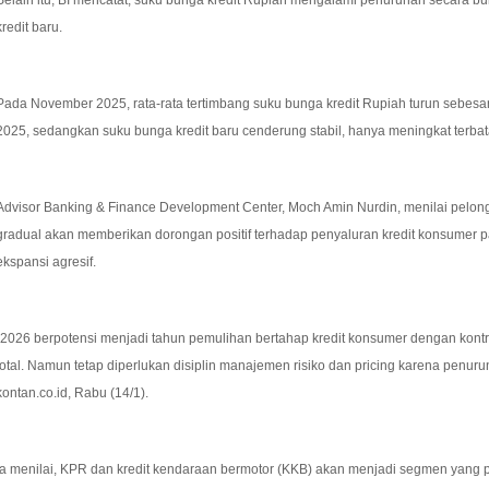
Selain itu, BI mencatat, suku bunga kredit Rupiah mengalami penurunan secara bul
kredit baru.
Pada November 2025, rata-rata tertimbang suku bunga kredit Rupiah turun sebesa
2025, sedangkan suku bunga kredit baru cenderung stabil, hanya meningkat terba
Advisor Banking & Finance Development Center, Moch Amin Nurdin, menilai pelon
gradual akan memberikan dorongan positif terhadap penyaluran kredit konsumer
ekspansi agresif.
“2026 berpotensi menjadi tahun pemulihan bertahap kredit konsumer dengan kontri
total. Namun tetap diperlukan disiplin manajemen risiko dan pricing karena penur
kontan.co.id, Rabu (14/1).
Ia menilai, KPR dan kredit kendaraan bermotor (KKB) akan menjadi segmen yang pa