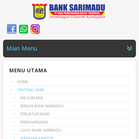
Main Menu
MENU UTAMA
HOME
TENTANG KAMI
VISI DAN MISI
SEKILAS BANK SARIMADU
STRUKTUR BANK
PENGHARGAAN
LOGO BANK SARIMADU
JARINGAN KANTOR