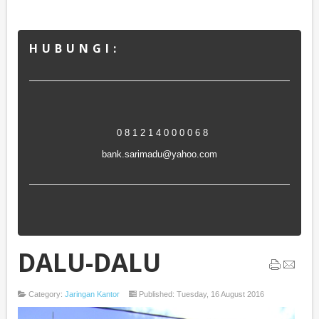
H U B U N G I :
0 8 1 2 1 4 0 0 0 0 6 8
bank.sarimadu@yahoo.com
DALU-DALU
Category:
Jaringan Kantor
Published: Tuesday, 16 August 2016