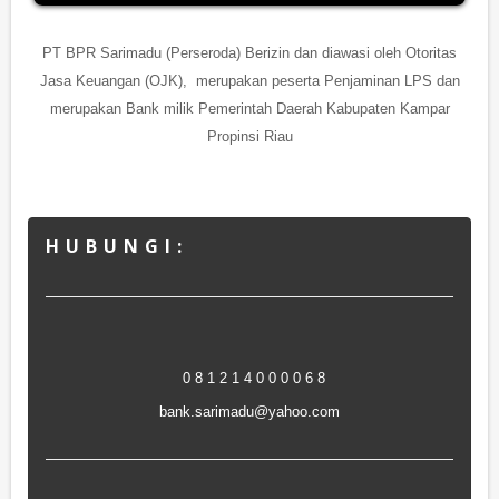
PT BPR Sarimadu (Perseroda) Berizin dan diawasi oleh Otoritas
Jasa Keuangan (OJK), merupakan peserta Penjaminan LPS dan
merupakan Bank milik Pemerintah Daerah Kabupaten Kampar
Propinsi Riau
H U B U N G I :
0 8 1 2 1 4 0 0 0 0 6 8
bank.sarimadu@yahoo.com