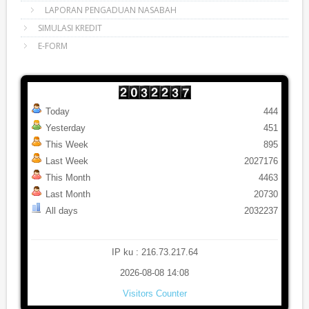
LAPORAN PENGADUAN NASABAH
SIMULASI KREDIT
E-FORM
Today
444
Yesterday
451
This Week
895
Last Week
2027176
This Month
4463
Last Month
20730
All days
2032237
IP ku : 216.73.217.64
2026-08-08 14:08
Visitors Counter