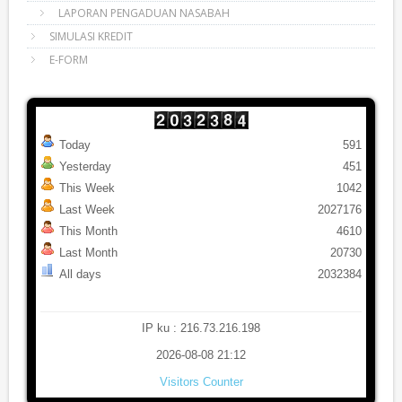
LAPORAN PENGADUAN NASABAH
SIMULASI KREDIT
E-FORM
Today
591
Yesterday
451
This Week
1042
Last Week
2027176
This Month
4610
Last Month
20730
All days
2032384
IP ku : 216.73.216.198
2026-08-08 21:12
Visitors Counter