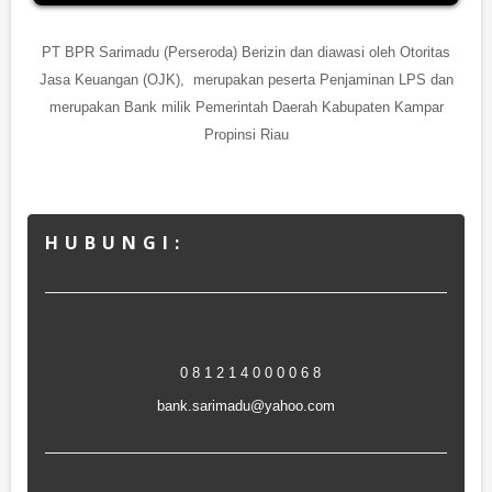
PT BPR Sarimadu (Perseroda) Berizin dan diawasi oleh Otoritas
Jasa Keuangan (OJK), merupakan peserta Penjaminan LPS dan
merupakan Bank milik Pemerintah Daerah Kabupaten Kampar
Propinsi Riau
H U B U N G I :
0 8 1 2 1 4 0 0 0 0 6 8
bank.sarimadu@yahoo.com